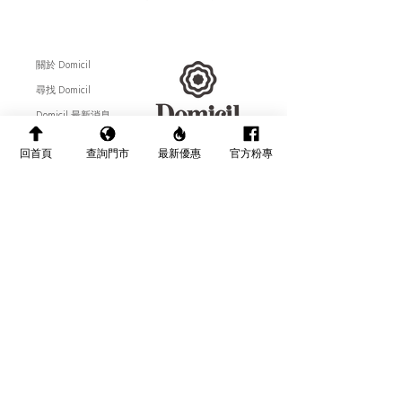
關於 Domicil
尋找 Domicil
Domicil 最新消息
聯絡 Domicil
回首頁
查詢門市
最新優惠
官方粉專
​全國配送說明
Follow Us :
售後服務相關
產品保養介紹
網站隱私權說明