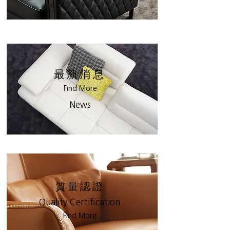
最新消息
Find More
News
質量認證
Quality Certification
Find More