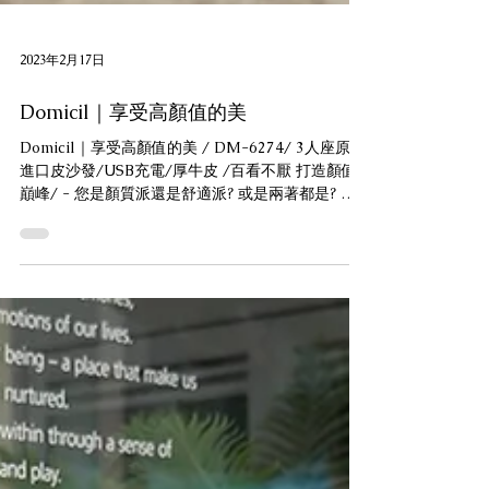
2023年2月17日
Domicil｜享受高顏值的美
Domicil｜享受高顏值的美 / DM-6274/ 3人座原裝
進口皮沙發/USB充電/厚牛皮 /百看不厭 打造顏值
巔峰/ - 您是顏質派還是舒適派? 或是兩著都是? 我
們不僅舒適 皮革顏色上也是不馬虎 擁有多樣化獨特
皮革顏色 ，每個顏色都是獨一無二...