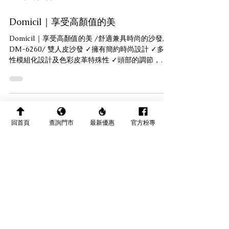
回首頁
查詢門市
最新優惠
官方粉專
2022年11月25日
Domicil｜享受高顏值的美
Domicil｜享受高顏值的美 /舒適兼具時尚的沙發/
DM-6260/ 雙人皮沙發 ✓擁有簡約時尚設計 ✓多向
性模組化設計及色彩皮革特殊性 ✓頭部的調節，頭
部輕鬆無壓 ✓高款靠背座椅給腰背長時間的柔軟支
撐 - 歡迎前來門市參觀選購，一起享受高顏值的