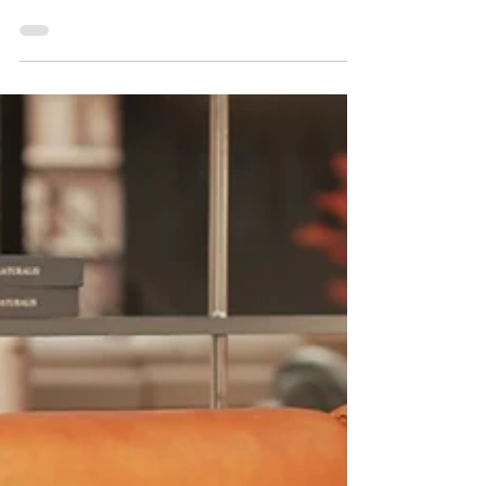
Domicil｜享受高顏值的美
Domicil｜享受高顏值的美 擁有一套大貴妃就可以
盡情放鬆賴在沙發上！ DM-6001 / L型皮沙發/原
裝進口/厚牛皮 ✓最佳包覆感 ✓生活空間的個性化設
計 ✓各種不同類型及色彩的皮革加上多向性的模組
化設計。 - 想知道有多柔軟包覆嗎？ 快到各門市參
觀體驗 -...