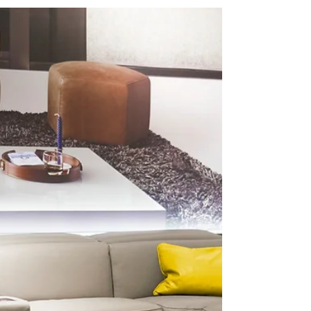
Domicil｜享受高顏值的美
Domicil｜享受高顏值的美 /舒適兼具時尚的沙發/
DM-12531-PR/ 三人皮沙發 ✓擁有簡約時尚設計
✓多向性模組化設計及色彩皮革特殊性 ✓頭部的調
節，頭部輕鬆無壓 ✓高款靠背座椅給腰背長時間的
柔軟支撐 - 歡迎前來門市參觀選購，一起享受高顏
值的美。 -...