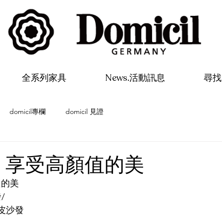
全系列家具
News.活動訊息
尋找 
domicil專欄
domicil 見證
il｜享受高顏值的美
值的美
/
三人皮沙發