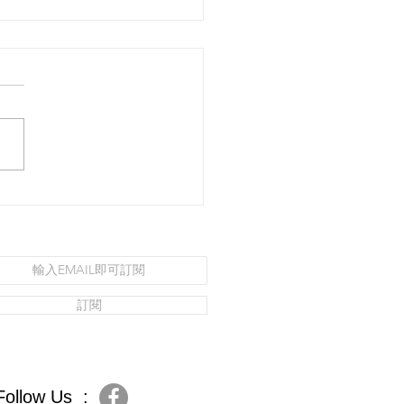
micil｜享受高顏值的美
訂閱
Follow Us :