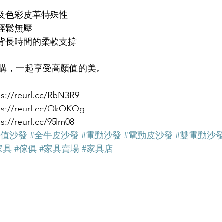
及色彩皮革特殊性
輕鬆無壓
背長時間的柔軟支撐
購，一起享受高顏值的美。
/reurl.cc/RbN3R9
//reurl.cc/OkOKQg
/reurl.cc/95lm08
顏值沙發
#全牛皮沙發
#電動沙發
#電動皮沙發
#雙電動沙
家具
#傢俱
#家具賣場
#家具店