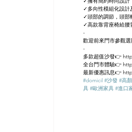
✓擁有簡約時尚設計
✓多向性模組化設計
✓頭部的調節，頭部
✓高款靠背座椅給腰
-
歡迎前來門市參觀選
- 
多款超值沙發👉 https:/
全台門市體驗👉 https:
最新優惠訊息👉 https:/
#domicil
#沙發
#高
具
#歐洲家具
#進口